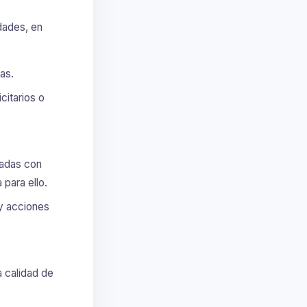
idades, en
as.
citarios o
nadas con
 para ello.
 y acciones
a calidad de