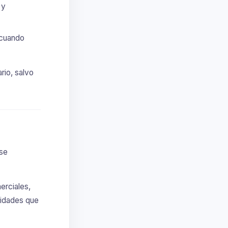
 y
 cuando
rio, salvo
se
erciales,
alidades que