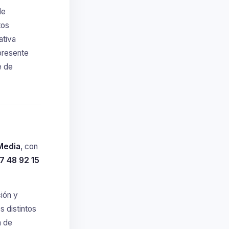
de
tos
ativa
 presente
e de
Media
, con
7 48 92 15
ción y
s distintos
n de