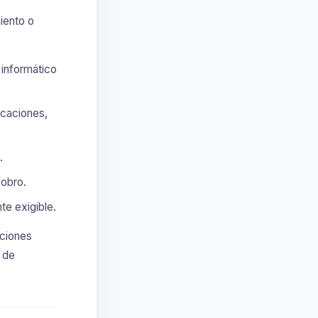
iento o
 informático
icaciones,
.
cobro.
te exigible.
aciones
 de