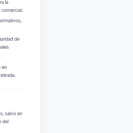
a la
n comercial.
normativos,
guridad de
nales
.
o en
retirada.
s, salvo en
n del