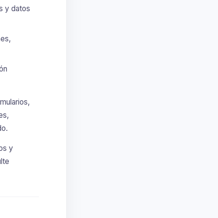
s y datos
nes,
ión
mularios,
es,
do.
os y
lte