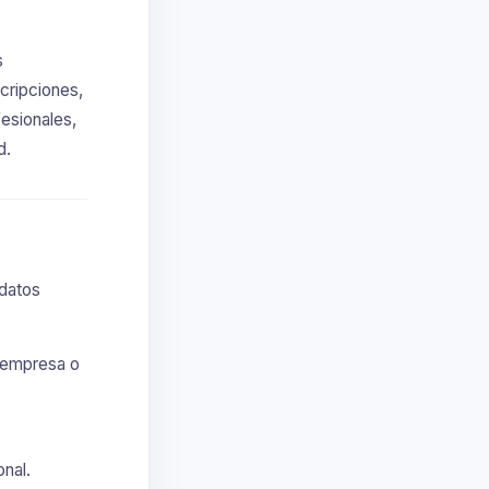
s
cripciones,
esionales,
d.
 datos
, empresa o
onal.