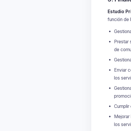
Estudio P
función de l
Gestiona
Prestar 
de comu
Gestiona
Enviar c
los serv
Gestiona
promoci
Cumplir 
Mejorar 
los serv