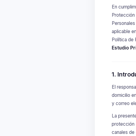
En cumplim
Protección
Personales
aplicable e
Política de
Estudio P
1. Intro
El responsa
domicilio e
y correo e
La presente
protección 
canales de 