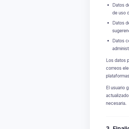
Datos de
de uso d
Datos de
sugeren
Datos co
administ
Los datos p
correos ele
plataformas
El usuario 
actualizado
necesaria.
3. Final